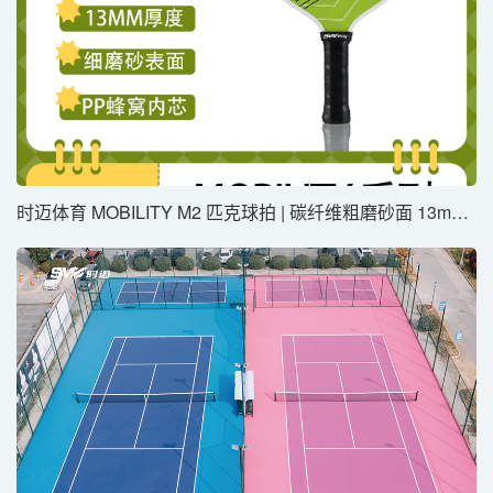
时迈体育 MOBILITY M2 匹克球拍 | 碳纤维粗磨砂⾯ 13mm薄芯 PP蜂窝内芯 ⽐赛级⾼ 旋转控制