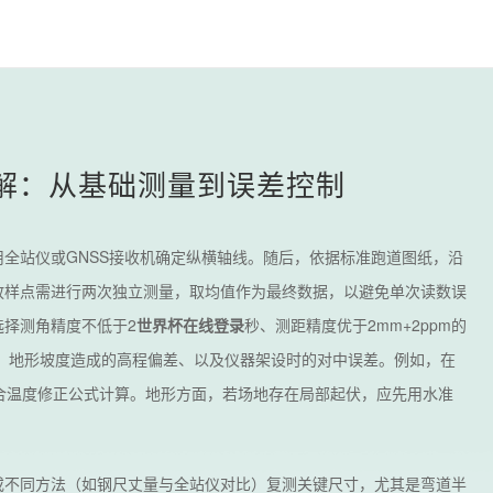
解：从基础测量到误差控制
全站仪或GNSS接收机确定纵横轴线。随后，依据标准跑道图纸，沿
放样点需进行两次独立测量，取均值作为最终数据，以避免单次读数误
择测角精度不低于2
世界杯在线登录
秒、测距精度优于2mm+2ppm的
、地形坡度造成的高程偏差、以及仪器架设时的对中误差。例如，在
合温度修正公式计算。地形方面，若场地存在局部起伏，应先用水准
或不同方法（如钢尺丈量与全站仪对比）复测关键尺寸，尤其是弯道半